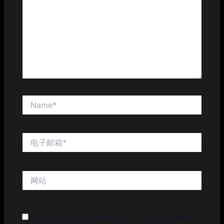
入...
Name*
电
子
邮
箱
网
*
站
在此浏览器中保存我的显示名称、邮箱地址和网站地