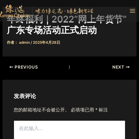
跳
Ma
至
年终褔利｜2022“网上年货节”
Me
内
容
广东专场活动正式启动
作者：
admin
/
2025年4月28日
PREVIOUS
NEXT
发表评论
您的邮箱地址不会被公开。
必填项已用
*
标注
在
此
输